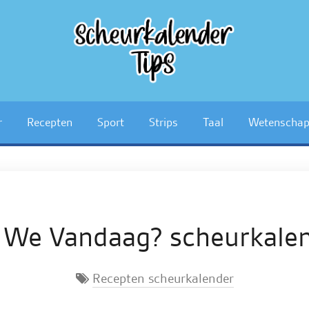
r
Recepten
Sport
Strips
Taal
Wetenscha
 We Vandaag? scheurkale
Recepten scheurkalender