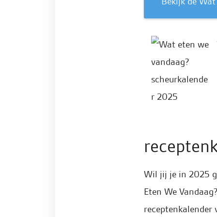
Bekijk de Wa
recepten
Wil jij je in 202
Eten We Vandaag? 
receptenkalender v